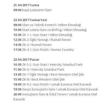
21.04.2017 Cuma
09:00
Kayıt Listesinin İlanı
22.04.2017 Cumartesi
08:00
İdari ve Teknik Kontrol / Hilton Elmadağ
10:00
Start Listesi İlanı ve Brifing / Hilton Elmadağ
10:30
ZK-1 1. Gün Start / Hilton Elmadağ
12:30
ZK-2 Öğle Yemeği / Rumeli Feneri
14:30
ZK-3 / Rumeli Feneri
17:30
ZK-4 1. Gün Finish / Kemer Country
23.04.2017 Pazar
10:30
ZK-5 2. Gün Start / Intercity İstanbul Park
11:00
ZK-6 / Intercity İstanbul Park
13:00
ZK-7 Öğle Yemeği / Best Western Otel Şile
15:00
ZK-8 / Best Western Otel Şile
18:00
ZK-9 2. Gün Finish / Limak Eurasia Otel Kavacık
19:30
Geçici Sonuçların İlanı / Limak Eurasia Otel Kavacık
20:00
Sonuçların İlanı & Ödül Töreni / Limak Eurasia Otel
Kavacık