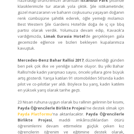
hazırladığı brunchımızın ardından
İstanbul Park
pistinde
klasiklerimizle tur atarak yola çıktık. Şile istikametinde;
güzel manzaranın ve baharın coşkusunu yaşayan doğanın
renk cümbüşüne şahitlik ederek, öğle yemeği molamızı
Best Western Şile Gardens Hotel’de doğa ile iç içe bbq
partisi olarak verdik. Yolumuza devam edip, Kavacık’a
vardığımızda,
Limak Eurasia Hotel
’de gerçekleşen gala
gecemizde eğlence ve bizleri bekleyen kupalarımıza
kavuştuk.
Mercedes-Benz Bahar Rallisi 2017
, düzenlendiği günden
beri pek çok ilke ve yeniliğe sahne oluyor. Bu yılki Bahar
Rallisi’nde kadın yarışmacı sayısı, önceki yıllara göre büyük
artış gösterdi. Yarışa katılan 91 otomobilden 56’sında kadın
pilot ve co-pilotlar yer aldı. Böylece bu yarış, kadın katılımı
en yüksek yarış olarak tarihe geçti.
23 Nisan ruhuna uygun olarak bu rallinin gelirinin bir kısımı,
Payda Öğrencilerle Birlikte Projesi
'ne destek olmak için
Payda Platformu
'na aktarılacaktır.
Payda Öğrencilerle
Birlikte Projesi
, maddi imkânsızlıklardan ötürü
öğrenimlerini devam ettirmekte güçlük çeken kız
öğrencilerin öğrenim ve eğitimine destek olarak,