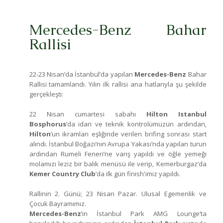
Mercedes-Benz Bahar
Rallisi
22-23 Nisan’da İstanbul’da yapılan
Mercedes-Benz
Bahar
Rallisi tamamlandı. Yılın ilk rallisi ana hatlarıyla şu şekilde
gerçekleşti:
22 Nisan cumartesi sabahı
Hilton Istanbul
Bosphorus
’da idari ve teknik kontrolümüzün ardından,
Hilton
’un ikramları eşliğinde verilen brifing sonrası start
alındı. İstanbul Boğazı’nın Avrupa Yakası’nda yapılan turun
ardından Rumeli Feneri’ne varış yapıldı ve öğle yemeği
molamızı leziz bir balık menüsü ile verip, Kemerburgaz’da
Kemer Country Club
’da ilk gün finish'imiz yapıldı.
Rallinin 2. Günü; 23 Nisan Pazar. Ulusal Egemenlik ve
Çocuk Bayramımız.
Mercedes-Benz
’in İstanbul Park AMG Lounge’ta