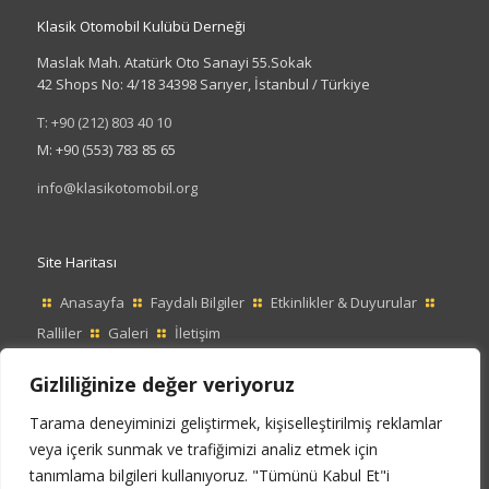
Klasik Otomobil Kulübü Derneği
Maslak Mah. Atatürk Oto Sanayi 55.Sokak
42 Shops No: 4/18 34398 Sarıyer, İstanbul / Türkiye
T: +90 (212) 803 40 10
M: +90 (553) 783 85 65
info@klasikotomobil.org
Site Haritası
Anasayfa
Faydalı Bilgiler
Etkinlikler & Duyurular
Ralliler
Galeri
İletişim
Gizliliğinize değer veriyoruz
Tarama deneyiminizi geliştirmek, kişiselleştirilmiş reklamlar
veya içerik sunmak ve trafiğimizi analiz etmek için
tanımlama bilgileri kullanıyoruz. "Tümünü Kabul Et"i